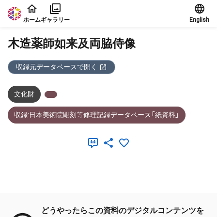
本文に飛ぶ
ホーム
ギャラリー
English
木造薬師如来及両脇侍像
収録元データベースで開く
文化財
収録:日本美術院彫刻等修理記録データベース「紙資料」
メタデータ
どうやったらこの資料のデジタルコンテンツを