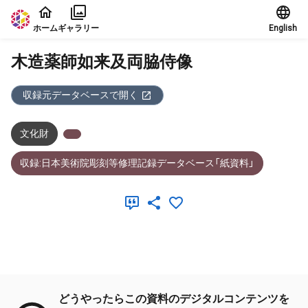
本文に飛ぶ
ホーム
ギャラリー
English
木造薬師如来及両脇侍像
収録元データベースで開く
文化財
収録:日本美術院彫刻等修理記録データベース「紙資料」
メタデータ
どうやったらこの資料のデジタルコンテンツを