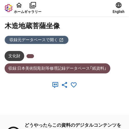
本文に飛ぶ
ホーム
ギャラリー
English
木造地蔵菩薩坐像
収録元データベースで開く
文化財
収録:日本美術院彫刻等修理記録データベース「紙資料」
メタデータ
どうやったらこの資料のデジタルコンテンツを