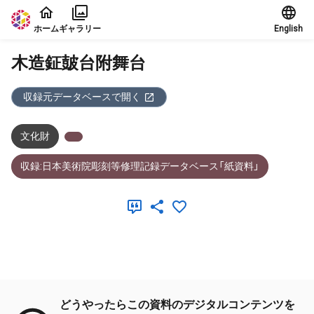
本文に飛ぶ
ホーム
ギャラリー
English
木造鉦皷台附舞台
収録元データベースで開く
文化財
収録:日本美術院彫刻等修理記録データベース「紙資料」
メタデータ
どうやったらこの資料のデジタルコンテンツを