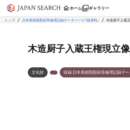
本文に飛ぶ
ホーム
ギャラリー
トップ
日本美術院彫刻等修理記録データベース「紙資料」
木造厨子入蔵
木造厨子入蔵王権現立像
文化財
収録:日本美術院彫刻等修理記録デー
メタデータ