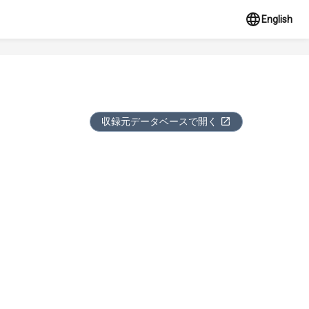
English
収録元データベースで開く