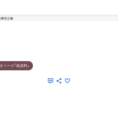
王権現立像
タベース「紙資料」