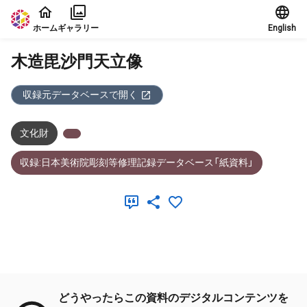
本文に飛ぶ
ホーム
ギャラリー
English
木造毘沙門天立像
収録元データベースで開く
文化財
収録:日本美術院彫刻等修理記録データベース「紙資料」
メタデータ
どうやったらこの資料のデジタルコンテンツを