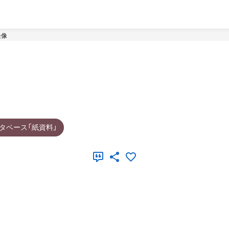
坐像
タベース「紙資料」