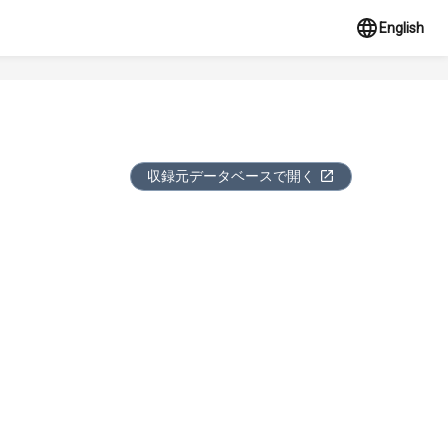
English
収録元データベースで開く