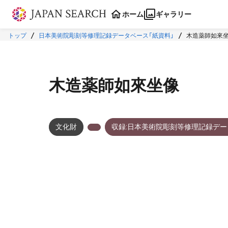
本文に飛ぶ
ホーム
ギャラリー
トップ
日本美術院彫刻等修理記録データベース「紙資料」
木造薬師如來
木造薬師如來坐像
文化財
収録:日本美術院彫刻等修理記録デー
メタデータ