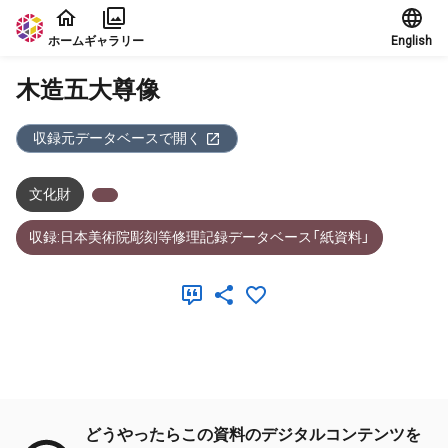
本文に飛ぶ
ホーム
ギャラリー
English
木造五大尊像
収録元データベースで開く
文化財
収録:日本美術院彫刻等修理記録データベース「紙資料」
メタデータ
どうやったらこの資料のデジタルコンテンツを