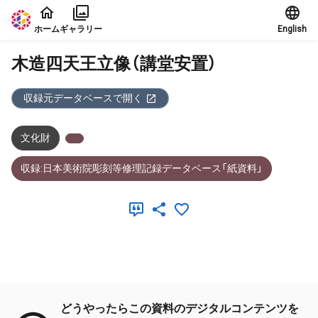
本文に飛ぶ
ホーム
ギャラリー
English
木造四天王立像（講堂安置）
収録元データベースで開く
文化財
収録:日本美術院彫刻等修理記録データベース「紙資料」
メタデータ
どうやったらこの資料のデジタルコンテンツを