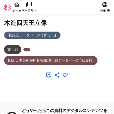
本文に飛ぶ
ホーム
ギャラリー
English
木造四天王立像
収録元データベースで開く
文化財
収録:日本美術院彫刻等修理記録データベース「紙資料」
メタデータ
どうやったらこの資料のデジタルコンテンツを