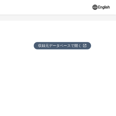
English
収録元データベースで開く