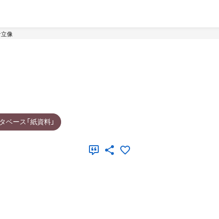
音立像
タベース「紙資料」