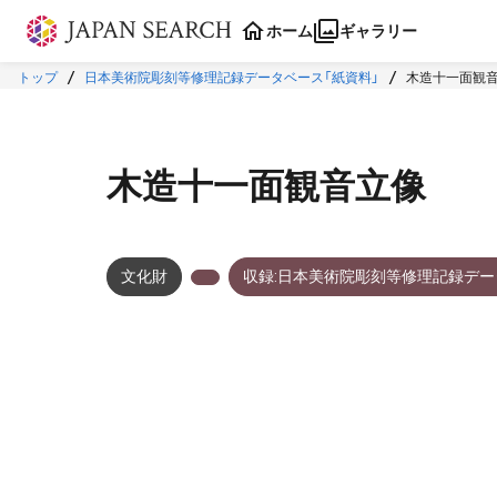
本文に飛ぶ
ホーム
ギャラリー
トップ
日本美術院彫刻等修理記録データベース「紙資料」
木造十一面観
木造十一面観音立像
文化財
収録:日本美術院彫刻等修理記録デー
メタデータ