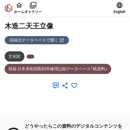
本文に飛ぶ
ホーム
ギャラリー
English
木造二天王立像
収録元データベースで開く
文化財
収録:日本美術院彫刻等修理記録データベース「紙資料」
メタデータ
どうやったらこの資料のデジタルコンテンツを