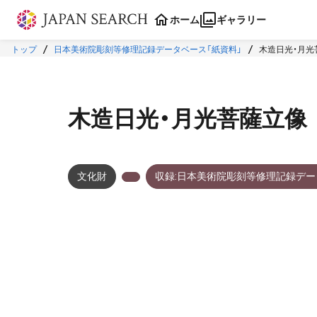
本文に飛ぶ
ホーム
ギャラリー
トップ
日本美術院彫刻等修理記録データベース「紙資料」
木造日光・月光
木造日光・月光菩薩立像
文化財
収録:日本美術院彫刻等修理記録デー
メタデータ