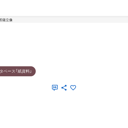
菩薩立像
タベース「紙資料」