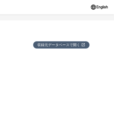
English
収録元データベースで開く