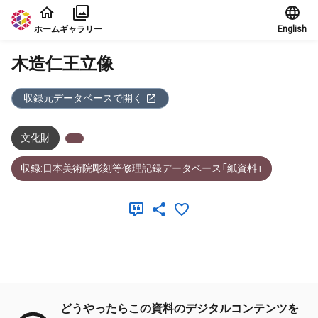
本文に飛ぶ
ホーム
ギャラリー
English
木造仁王立像
収録元データベースで開く
文化財
収録:日本美術院彫刻等修理記録データベース「紙資料」
メタデータ
どうやったらこの資料のデジタルコンテンツを