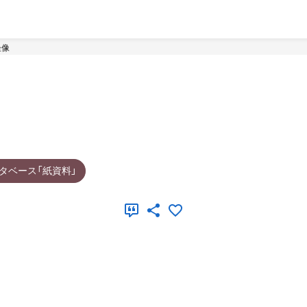
坐像
タベース「紙資料」