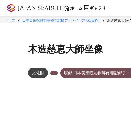
本文に飛ぶ
ホーム
ギャラリー
トップ
日本美術院彫刻等修理記録データベース「紙資料」
木造慈恵大師
木造慈恵大師坐像
文化財
収録:日本美術院彫刻等修理記録デー
メタデータ