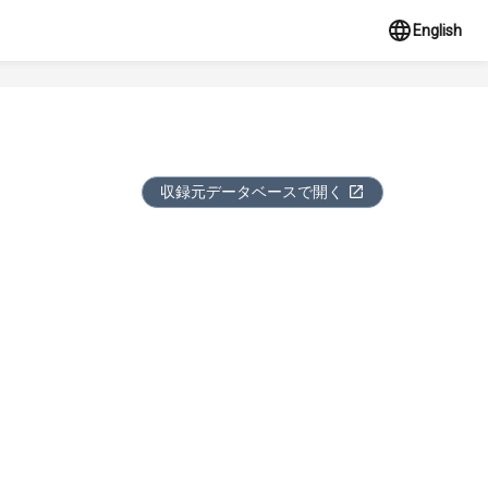
English
収録元データベースで開く