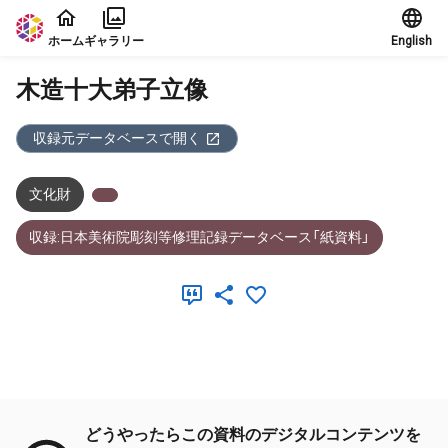
本文に飛ぶ
ホーム
ギャラリー
English
木造十大弟子立像
収録元データベースで開く
文化財
収録:日本美術院彫刻等修理記録データベース「紙資料」
メタデータ
どうやったらこの資料のデジタルコンテンツを