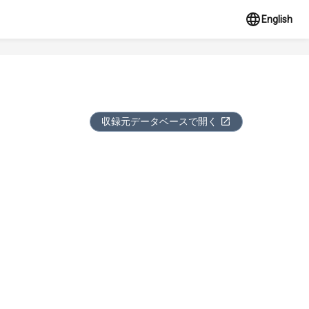
English
収録元データベースで開く