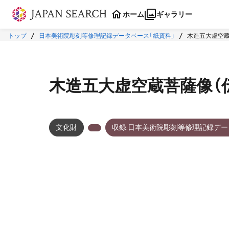
本文に飛ぶ
ホーム
ギャラリー
トップ
日本美術院彫刻等修理記録データベース「紙資料」
木造五大虚空蔵
木造五大虚空蔵菩薩像（
文化財
収録:日本美術院彫刻等修理記録デー
メタデータ