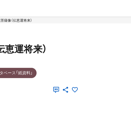
菩薩像（伝恵運将来）
伝恵運将来）
タベース「紙資料」