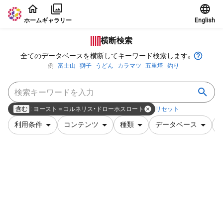
本文に飛ぶ
ホーム
ギャラリー
English
横断検索
全てのデータベースを横断してキーワード検索します。
例
富士山
獅子
うどん
カラマツ
五重塔
釣り
含む
:
ヨースト＝コルネリス・ドローホスロート
リセット
利用条件
コンテンツ
種類
データベース