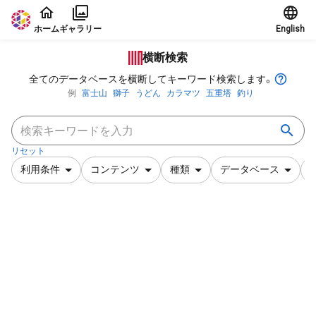
本文に飛ぶ
ホーム
ギャラリー
English
横断検索
全てのデータベースを横断してキーワード検索します。
例
富士山
獅子
うどん
カラマツ
五重塔
釣り
リセット
利用条件
コンテンツ
種類
データベース