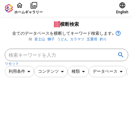
本文に飛ぶ
ホーム
ギャラリー
English
横断検索
全てのデータベースを横断してキーワード検索します。
例
富士山
獅子
うどん
カラマツ
五重塔
釣り
リセット
利用条件
コンテンツ
種類
データベース