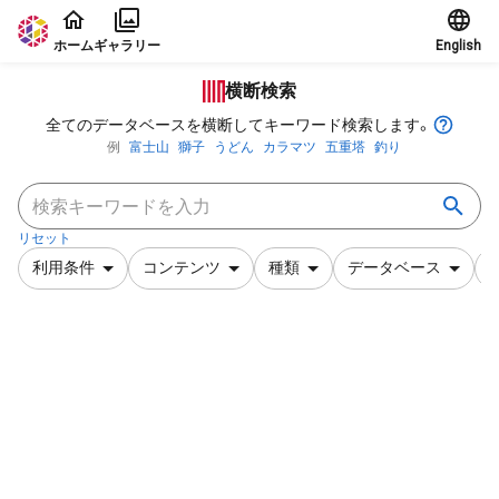
本文に飛ぶ
ホーム
ギャラリー
English
横断検索
全てのデータベースを横断してキーワード検索します。
例
富士山
獅子
うどん
カラマツ
五重塔
釣り
リセット
利用条件
コンテンツ
種類
データベース