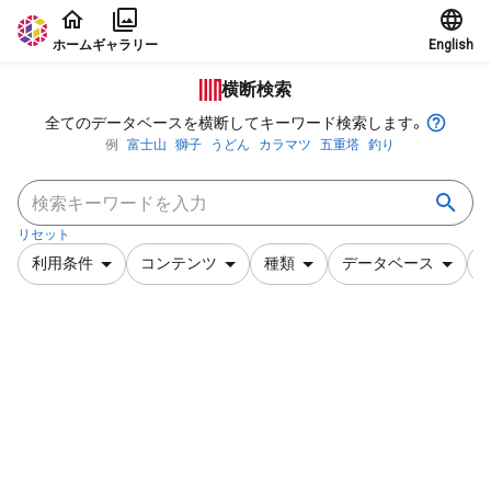
本文に飛ぶ
ホーム
ギャラリー
English
横断検索
全てのデータベースを横断してキーワード検索します。
例
富士山
獅子
うどん
カラマツ
五重塔
釣り
リセット
利用条件
コンテンツ
種類
データベース