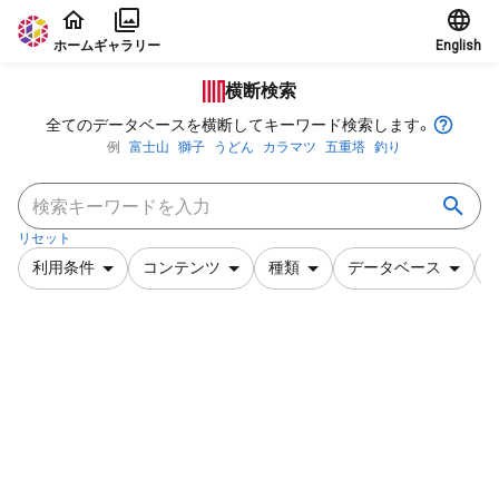
本文に飛ぶ
ホーム
ギャラリー
English
横断検索
全てのデータベースを横断してキーワード検索します。
例
富士山
獅子
うどん
カラマツ
五重塔
釣り
リセット
利用条件
コンテンツ
種類
データベース