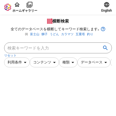
本文に飛ぶ
ホーム
ギャラリー
English
横断検索
全てのデータベースを横断してキーワード検索します。
例
富士山
獅子
うどん
カラマツ
五重塔
釣り
リセット
利用条件
コンテンツ
種類
データベース