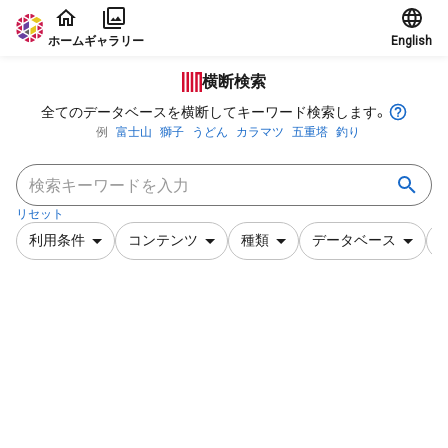
本文に飛ぶ
ホーム
ギャラリー
English
横断検索
全てのデータベースを横断してキーワード検索します。
例
富士山
獅子
うどん
カラマツ
五重塔
釣り
リセット
利用条件
コンテンツ
種類
データベース