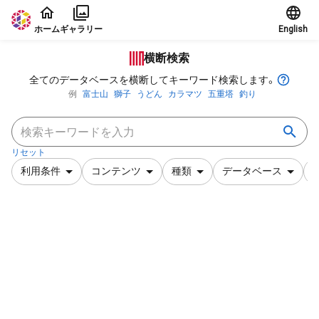
本文に飛ぶ
ホーム
ギャラリー
English
横断検索
全てのデータベースを横断してキーワード検索します。
例
富士山
獅子
うどん
カラマツ
五重塔
釣り
リセット
利用条件
コンテンツ
種類
データベース