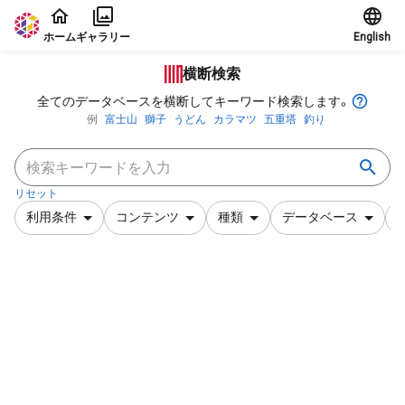
本文に飛ぶ
ホーム
ギャラリー
English
横断検索
全てのデータベースを横断してキーワード検索します。
例
富士山
獅子
うどん
カラマツ
五重塔
釣り
リセット
利用条件
コンテンツ
種類
データベース