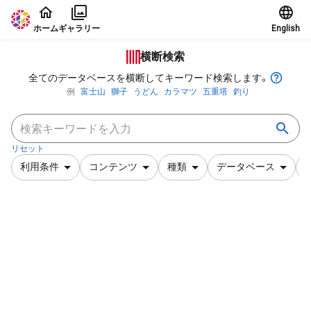
本文に飛ぶ
ホーム
ギャラリー
English
横断検索
全てのデータベースを横断してキーワード検索します。
例
富士山
獅子
うどん
カラマツ
五重塔
釣り
リセット
利用条件
コンテンツ
種類
データベース