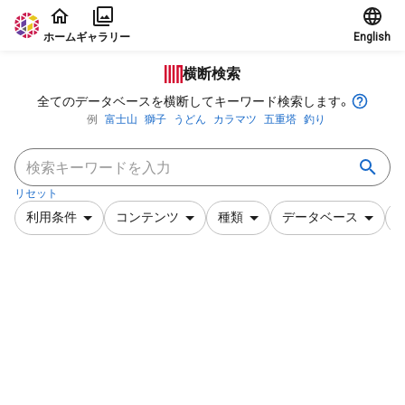
本文に飛ぶ
ホーム
ギャラリー
English
横断検索
全てのデータベースを横断してキーワード検索します。
例
富士山
獅子
うどん
カラマツ
五重塔
釣り
リセット
利用条件
コンテンツ
種類
データベース