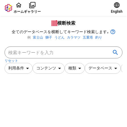
本文に飛ぶ
ホーム
ギャラリー
English
横断検索
全てのデータベースを横断してキーワード検索します。
例
富士山
獅子
うどん
カラマツ
五重塔
釣り
リセット
利用条件
コンテンツ
種類
データベース