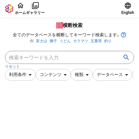
本文に飛ぶ
ホーム
ギャラリー
English
横断検索
全てのデータベースを横断してキーワード検索します。
例
富士山
獅子
うどん
カラマツ
五重塔
釣り
リセット
利用条件
コンテンツ
種類
データベース