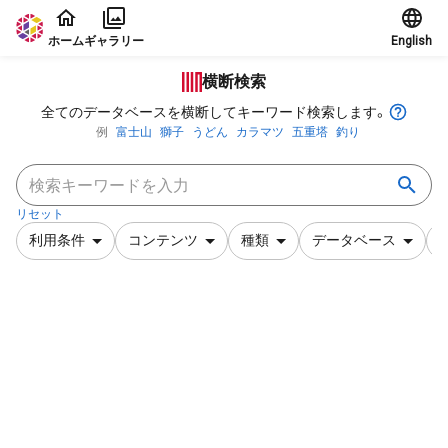
本文に飛ぶ
ホーム
ギャラリー
English
横断検索
全てのデータベースを横断してキーワード検索します。
例
富士山
獅子
うどん
カラマツ
五重塔
釣り
リセット
利用条件
コンテンツ
種類
データベース