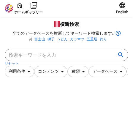
本文に飛ぶ
ホーム
ギャラリー
English
横断検索
全てのデータベースを横断してキーワード検索します。
例
富士山
獅子
うどん
カラマツ
五重塔
釣り
リセット
利用条件
コンテンツ
種類
データベース