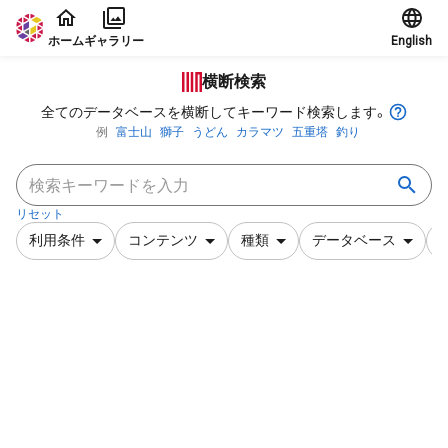
本文に飛ぶ
ホーム
ギャラリー
English
横断検索
全てのデータベースを横断してキーワード検索します。
例
富士山
獅子
うどん
カラマツ
五重塔
釣り
リセット
利用条件
コンテンツ
種類
データベース