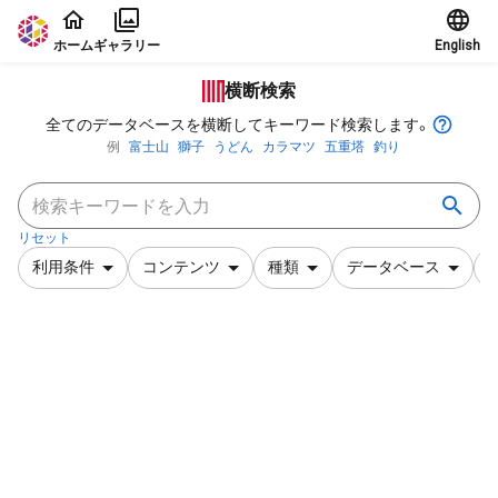
本文に飛ぶ
ホーム
ギャラリー
English
横断検索
全てのデータベースを横断してキーワード検索します。
例
富士山
獅子
うどん
カラマツ
五重塔
釣り
リセット
利用条件
コンテンツ
種類
データベース