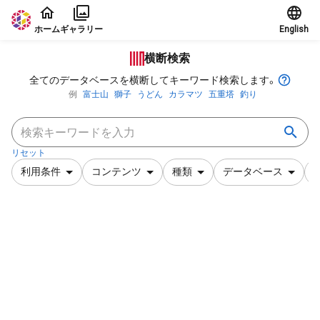
本文に飛ぶ
ホーム
ギャラリー
English
横断検索
全てのデータベースを横断してキーワード検索します。
例
富士山
獅子
うどん
カラマツ
五重塔
釣り
リセット
利用条件
コンテンツ
種類
データベース