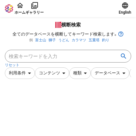
本文に飛ぶ
ホーム
ギャラリー
English
横断検索
全てのデータベースを横断してキーワード検索します。
例
富士山
獅子
うどん
カラマツ
五重塔
釣り
リセット
利用条件
コンテンツ
種類
データベース