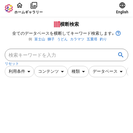
本文に飛ぶ
ホーム
ギャラリー
English
横断検索
全てのデータベースを横断してキーワード検索します。
例
富士山
獅子
うどん
カラマツ
五重塔
釣り
リセット
利用条件
コンテンツ
種類
データベース