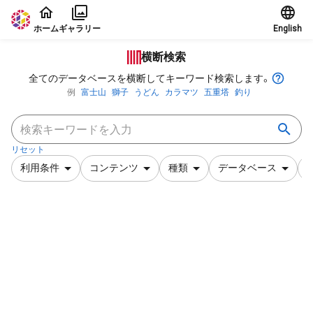
本文に飛ぶ
ホーム
ギャラリー
English
横断検索
全てのデータベースを横断してキーワード検索します。
例
富士山
獅子
うどん
カラマツ
五重塔
釣り
リセット
利用条件
コンテンツ
種類
データベース