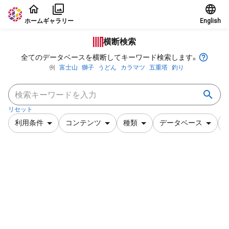
本文に飛ぶ
ホーム
ギャラリー
English
横断検索
全てのデータベースを横断してキーワード検索します。
例
富士山
獅子
うどん
カラマツ
五重塔
釣り
リセット
利用条件
コンテンツ
種類
データベース