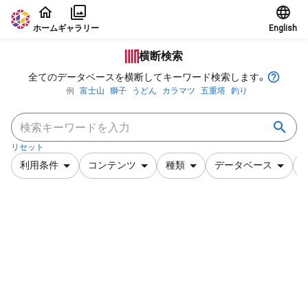
本文に飛ぶ
ホーム
ギャラリー
English
横断検索
全てのデータベースを横断してキーワード検索します。
例
富士山
獅子
うどん
カラマツ
五重塔
釣り
リセット
利用条件
コンテンツ
種類
データベース