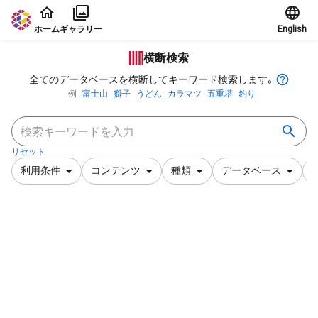
本文に飛ぶ
ホーム
ギャラリー
English
横断検索
全てのデータベースを横断してキーワード検索します。
例
富士山
獅子
うどん
カラマツ
五重塔
釣り
リセット
利用条件
コンテンツ
種類
データベース