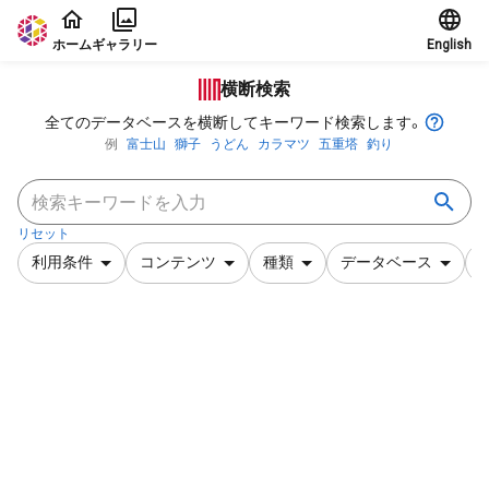
本文に飛ぶ
ホーム
ギャラリー
English
横断検索
全てのデータベースを横断してキーワード検索します。
例
富士山
獅子
うどん
カラマツ
五重塔
釣り
リセット
利用条件
コンテンツ
種類
データベース