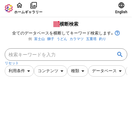
本文に飛ぶ
ホーム
ギャラリー
English
横断検索
全てのデータベースを横断してキーワード検索します。
例
富士山
獅子
うどん
カラマツ
五重塔
釣り
リセット
利用条件
コンテンツ
種類
データベース