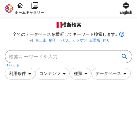
本文に飛ぶ
ホーム
ギャラリー
English
横断検索
全てのデータベースを横断してキーワード検索します。
例
富士山
獅子
うどん
カラマツ
五重塔
釣り
リセット
利用条件
コンテンツ
種類
データベース