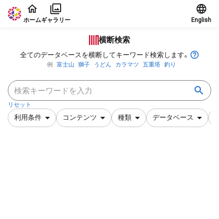
本文に飛ぶ
ホーム
ギャラリー
English
横断検索
全てのデータベースを横断してキーワード検索します。
例
富士山
獅子
うどん
カラマツ
五重塔
釣り
リセット
利用条件
コンテンツ
種類
データベース