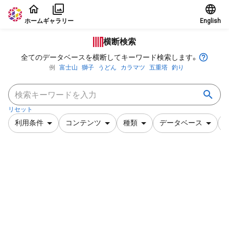
本文に飛ぶ
ホーム
ギャラリー
English
横断検索
全てのデータベースを横断してキーワード検索します。
例
富士山
獅子
うどん
カラマツ
五重塔
釣り
リセット
利用条件
コンテンツ
種類
データベース