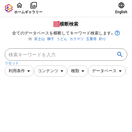
本文に飛ぶ
ホーム
ギャラリー
English
横断検索
全てのデータベースを横断してキーワード検索します。
例
富士山
獅子
うどん
カラマツ
五重塔
釣り
リセット
利用条件
コンテンツ
種類
データベース