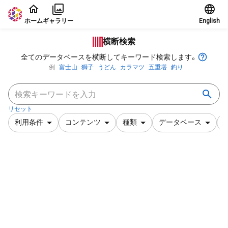
本文に飛ぶ
ホーム
ギャラリー
English
横断検索
全てのデータベースを横断してキーワード検索します。
例
富士山
獅子
うどん
カラマツ
五重塔
釣り
リセット
利用条件
コンテンツ
種類
データベース