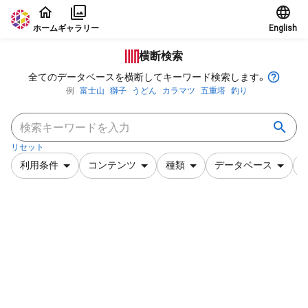
本文に飛ぶ
ホーム
ギャラリー
English
横断検索
全てのデータベースを横断してキーワード検索します。
例
富士山
獅子
うどん
カラマツ
五重塔
釣り
リセット
利用条件
コンテンツ
種類
データベース